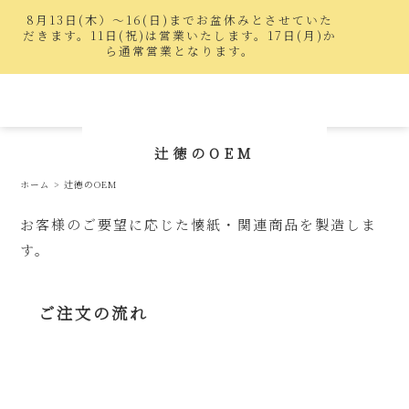
8月13日(木）〜16(日)までお盆休みとさせていた
だきます。11日(祝)は営業いたします。17日(月)か
ら通常営業となります。
辻徳のOEM
ホーム
>
辻徳のOEM
お客様のご要望に応じた懐紙・関連商品を製造しま
す。
ご注文の流れ