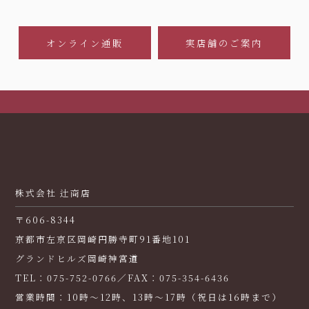
オンライン通販
実店舗のご案内
株式会社 辻商店
〒606-8344
京都市左京区岡崎円勝寺町91番地101
グランドヒルズ岡崎神宮道
TEL：075-752-0766／FAX：075-354-6436
営業時間：10時～12時、13時～17時（祝日は16時まで）