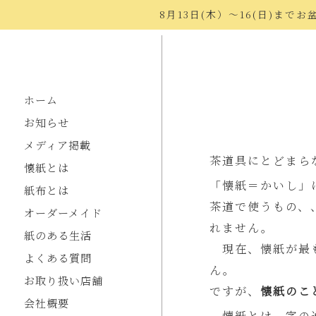
ホーム
>
懐紙とは
8月13日(木）〜16(日)ま
ホーム
お知らせ
メディア掲載
茶道具にとどまら
懐紙とは
「懐紙＝かいし」
紙布とは
茶道で使うもの、
オーダーメイド
れません。
紙のある生活
現在、懐紙が最も
よくある質問
ん。
お取り扱い店舗
ですが、
懐紙のこ
会社概要
懐紙とは、字の通