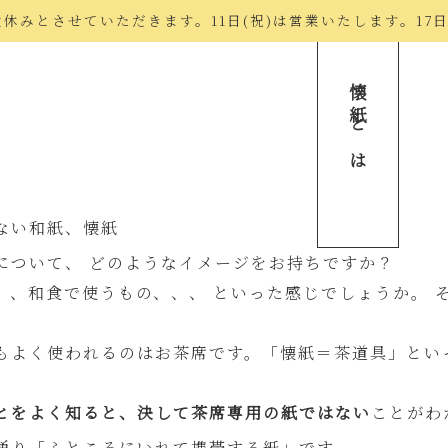
でお盆休みとさせていただきます。11日(祝)は営業いたします。17
懐紙とは
ない和紙、懐紙
について、 どのようなイメージをお持ちですか？
、、和食で使うもの、、、 といった感じでしょうか。 
よく使われるのはお茶席です。「懐紙＝茶道具」とい
とをよく知ると、決して茶席専用の紙ではない
ことがわ
り「ふところにいれて携帯する紙」です。