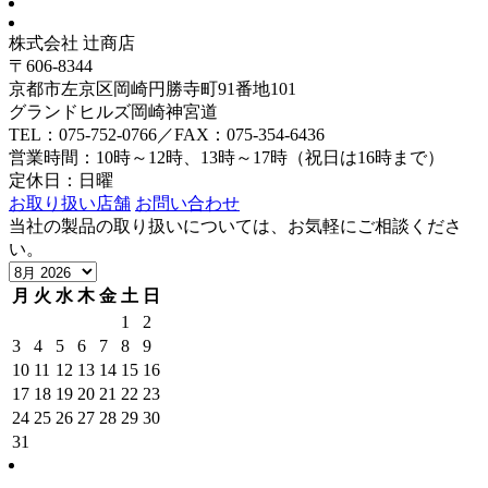
株式会社 辻商店
〒606-8344
京都市左京区岡崎円勝寺町91番地101
グランドヒルズ岡崎神宮道
TEL：075-752-0766／FAX：075-354-6436
営業時間：10時～12時、13時～17時（祝日は16時まで）
定休日：日曜
お取り扱い店舗
お問い合わせ
当社の製品の取り扱いについては、お気軽にご相談くださ
い。
月
火
水
木
金
土
日
1
2
3
4
5
6
7
8
9
10
11
12
13
14
15
16
17
18
19
20
21
22
23
24
25
26
27
28
29
30
31