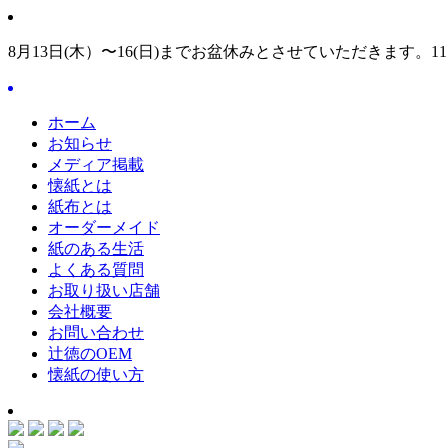
8月13日(木）〜16(日)までお盆休みとさせていただきます。1
ホーム
お知らせ
メディア掲載
懐紙とは
紙布とは
オーダーメイド
紙のある生活
よくある質問
お取り扱い店舗
会社概要
お問い合わせ
辻徳のOEM
懐紙の使い方