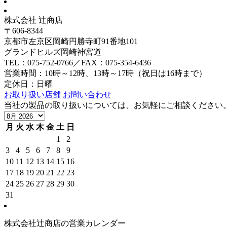
株式会社 辻商店
〒606-8344
京都市左京区岡崎円勝寺町91番地101
グランドヒルズ岡崎神宮道
TEL：075-752-0766／FAX：075-354-6436
営業時間：10時～12時、13時～17時（祝日は16時まで）
定休日：日曜
お取り扱い店舗
お問い合わせ
当社の製品の取り扱いについては、お気軽にご相談ください
月
火
水
木
金
土
日
1
2
3
4
5
6
7
8
9
10
11
12
13
14
15
16
17
18
19
20
21
22
23
24
25
26
27
28
29
30
31
株式会社辻商店の営業カレンダー