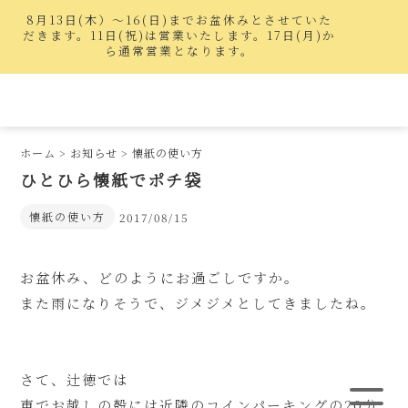
8月13日(木）〜16(日)までお盆休みとさせていた
だきます。11日(祝)は営業いたします。17日(月)か
ら通常営業となります。
ホーム
>
お知らせ
>
懐紙の使い方
ひとひら懐紙でポチ袋
懐紙の使い方
2017/08/15
お盆休み、どのようにお過ごしですか。
また雨になりそうで、ジメジメとしてきましたね。
さて、辻徳では
車でお越しの殻には近隣のコインパーキングの20分