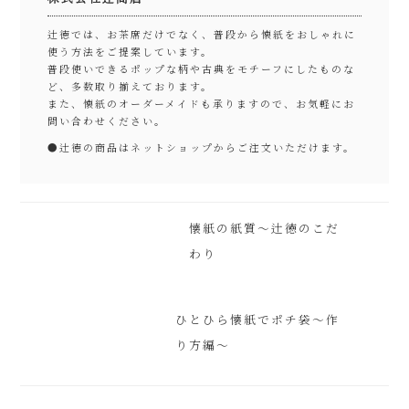
辻徳では、お茶席だけでなく、普段から懐紙をおしゃれに
使う方法をご提案しています。
普段使いできるポップな柄や古典をモチーフにしたものな
ど、多数取り揃えております。
また、懐紙のオーダーメイドも承りますので、お気軽にお
問い合わせください。
●
辻徳の商品はネットショップからご注文いただけます。
懐紙の紙質～辻徳のこだ
わり
ひとひら懐紙でポチ袋～作
り方編～