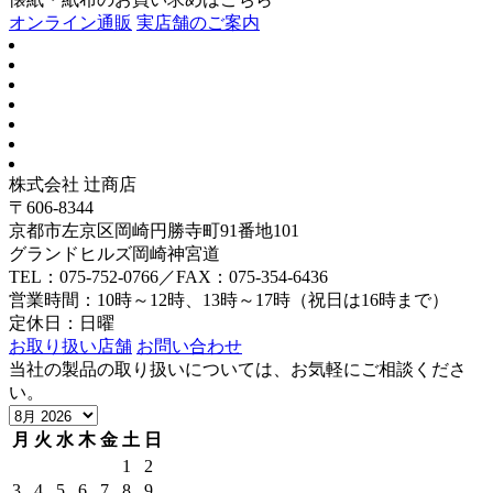
オンライン通販
実店舗のご案内
株式会社 辻商店
〒606-8344
京都市左京区岡崎円勝寺町91番地101
グランドヒルズ岡崎神宮道
TEL：075-752-0766／FAX：075-354-6436
営業時間：10時～12時、13時～17時（祝日は16時まで）
定休日：日曜
お取り扱い店舗
お問い合わせ
当社の製品の取り扱いについては、お気軽にご相談くださ
い。
月
火
水
木
金
土
日
1
2
3
4
5
6
7
8
9