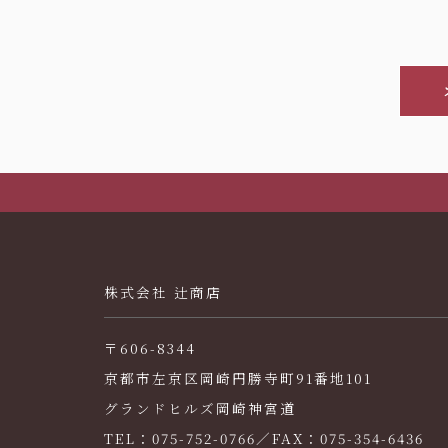
株式会社 辻商店
〒606-8344
京都市左京区岡崎円勝寺町91番地101
グランドヒルズ岡崎神宮道
TEL：075-752-0766／FAX：075-354-6436