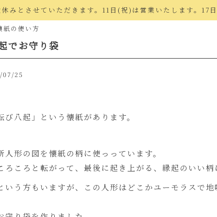
でお盆休みとさせていただきます。11日(祝)は営業いたします。17
懐紙の使い方
起でお守り袋
/07/25
転び八起」という懐紙があります。
所人形の図を懐紙の柄に使っっています。
ころころと転がって、最後に起き上がる、縁起のいい柄
という方もいますが、この人形はどこかユーモラスで地
お守り袋を作りました。