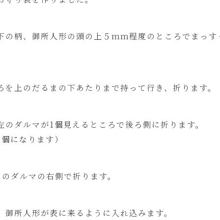
下の柄、御所人形の頭の上５ｍｍ程度のところでまっす
ろを上のだるまの下あたりまで持って行き、折ります。
左のダルマが1個見えるところで後ろ側に折ります。
3個になります）
目のダルマの右側で折ります。
、御所人形が表に来るように入れ込みます。