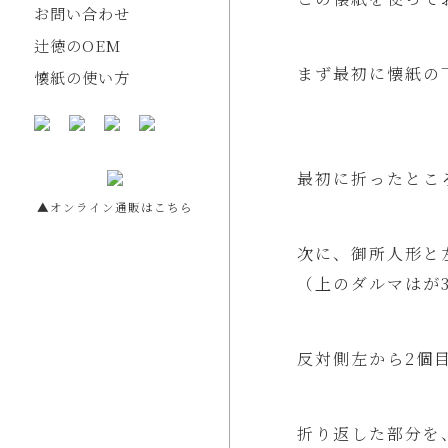
お問い合わせ
辻徳のOEM
まず最初に懐紙の
懐紙の使い方
最初に折ったとこ
▲オンライン通販はこちら
次に、御所人形と
（上のダルマはが
反対側左から2個
折り返した部分を