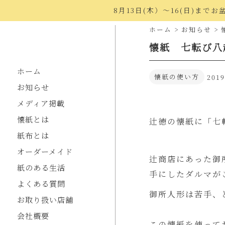
8月13日(木）〜16(日)ま
ホーム
>
お知らせ
>
懐紙 七転び八
ホーム
懐紙の使い方
2019
お知らせ
メディア掲載
懐紙とは
辻徳の懐紙に「七
紙布とは
オーダーメイド
辻商店にあった御
紙のある生活
手にしたダルマが
よくある質問
御所人形は苦手、
お取り扱い店舗
会社概要
この懐紙を使って