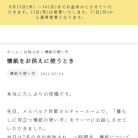
8月13日(木）〜16(日)までお盆休みとさせていた
だきます。11日(祝)は営業いたします。17日(月)か
ら通常営業となります。
ホーム
>
お知らせ
>
懐紙の使い方
懐紙をお供えに使うとき
懐紙の使い方
2021/07/14
本当に久しぶりの投稿です。
先日、メルパルク京都カルチャールームで、「暮ら
しに役立つ懐紙の使い方」をテーマにお話しさせて
いただきました。
当日は7名の方が参加され、一時間半、懐紙について