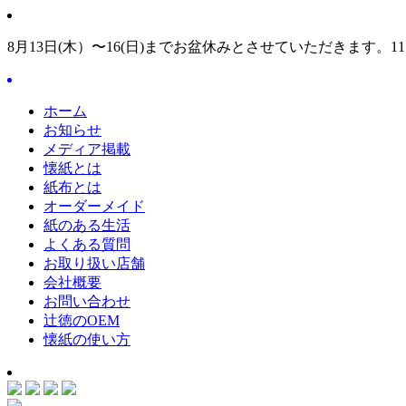
8月13日(木）〜16(日)までお盆休みとさせていただきます。1
ホーム
お知らせ
メディア掲載
懐紙とは
紙布とは
オーダーメイド
紙のある生活
よくある質問
お取り扱い店舗
会社概要
お問い合わせ
辻徳のOEM
懐紙の使い方