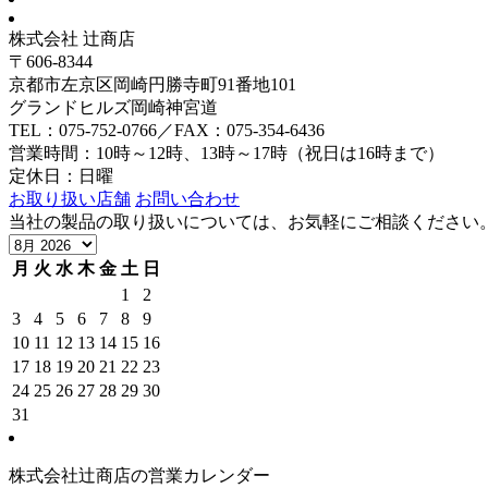
株式会社 辻商店
〒606-8344
京都市左京区岡崎円勝寺町91番地101
グランドヒルズ岡崎神宮道
TEL：075-752-0766／FAX：075-354-6436
営業時間：10時～12時、13時～17時（祝日は16時まで）
定休日：日曜
お取り扱い店舗
お問い合わせ
当社の製品の取り扱いについては、お気軽にご相談ください
月
火
水
木
金
土
日
1
2
3
4
5
6
7
8
9
10
11
12
13
14
15
16
17
18
19
20
21
22
23
24
25
26
27
28
29
30
31
株式会社辻商店の営業カレンダー