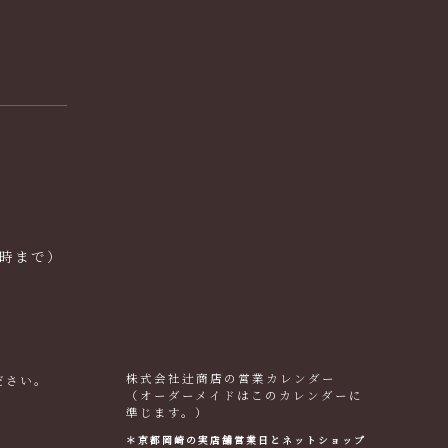
6時まで）
株式会社辻商店の営業カレンダー
ださい。
（オーダーメイドはこのカレンダーに
準じます。）
＊京都岡崎の実店舗営業日とネットショップ