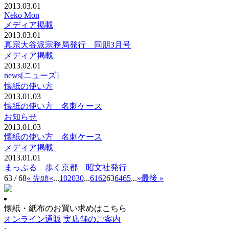
2013.03.01
Neko Mon
メディア掲載
2013.03.01
真宗大谷派宗務局発行 同朋3月号
メディア掲載
2013.02.01
news[ニューズ]
懐紙の使い方
2013.01.03
懐紙の使い方 名刺ケース
お知らせ
2013.01.03
懐紙の使い方 名刺ケース
メディア掲載
2013.01.01
まっぷる 歩く京都 昭文社発行
63 / 68
« 先頭
«
...
10
20
30
...
61
62
63
64
65
...
»
最後 »
懐紙・紙布のお買い求めはこちら
オンライン通販
実店舗のご案内