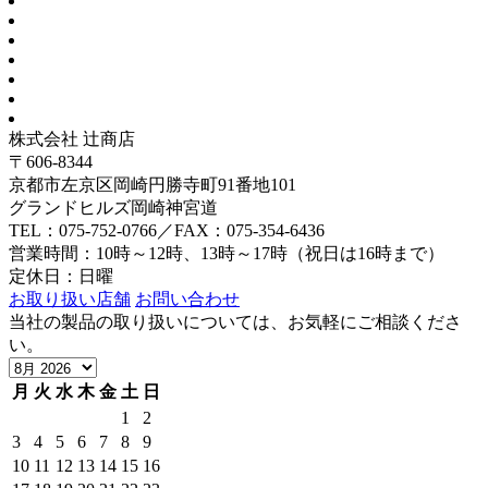
株式会社 辻商店
〒606-8344
京都市左京区岡崎円勝寺町91番地101
グランドヒルズ岡崎神宮道
TEL：075-752-0766／FAX：075-354-6436
営業時間：10時～12時、13時～17時（祝日は16時まで）
定休日：日曜
お取り扱い店舗
お問い合わせ
当社の製品の取り扱いについては、お気軽にご相談くださ
い。
月
火
水
木
金
土
日
1
2
3
4
5
6
7
8
9
10
11
12
13
14
15
16