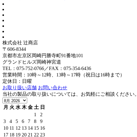
株式会社 辻商店
〒606-8344
京都市左京区岡崎円勝寺町91番地101
グランドヒルズ岡崎神宮道
TEL：075-752-0766／FAX：075-354-6436
営業時間：10時～12時、13時～17時（祝日は16時まで）
定休日：日曜
お取り扱い店舗
お問い合わせ
当社の製品の取り扱いについては、お気軽にご相談ください
月
火
水
木
金
土
日
1
2
3
4
5
6
7
8
9
10
11
12
13
14
15
16
17
18
19
20
21
22
23