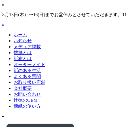
8月13日(木）〜16(日)までお盆休みとさせていただきます。1
ホーム
お知らせ
メディア掲載
懐紙とは
紙布とは
オーダーメイド
紙のある生活
よくある質問
お取り扱い店舗
会社概要
お問い合わせ
辻徳のOEM
懐紙の使い方