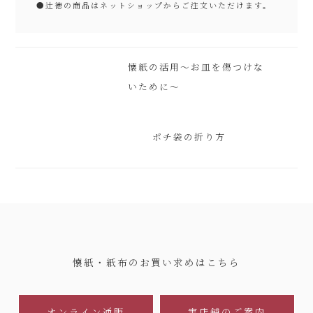
●
辻徳の商品はネットショップからご注文いただけます。
懐紙の活用～お皿を傷つけな
いために～
ポチ袋の折り方
懐紙・紙布のお買い求めはこちら
オンライン通販
実店舗のご案内