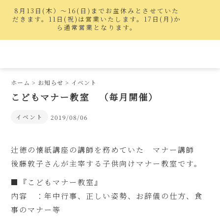
8月13日(木）〜16(日)までお盆休みとさせていた
だきます。11日(祝)は営業いたします。17日(月)か
ら通常営業となります。
ホーム
>
お知らせ
>
イベント
こどもマナー教室 （毎月開催）
イベント
2019/08/06
辻徳の懐紙講座の講師を務めていた マナー講師
後藤敦子さんが主宰する子供向けマナー教室です。
■『こどもマナー教室』
内容 ：年中行事、正しい姿勢、お辞儀の仕方、食
事のマナー等