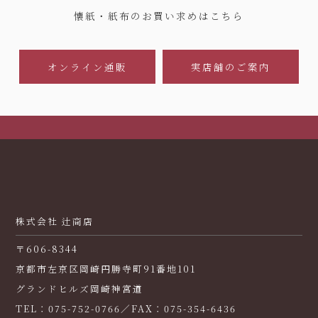
懐紙・紙布のお買い求めはこちら
オンライン通販
実店舗のご案内
株式会社 辻商店
〒606-8344
京都市左京区岡崎円勝寺町91番地101
グランドヒルズ岡崎神宮道
TEL：075-752-0766／FAX：075-354-6436