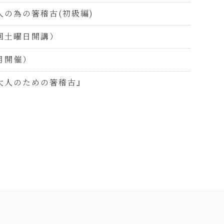
の為の箸稽古(初級編)
回土曜日開講）
月開催）
大人のための箸稽古』