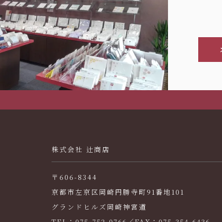
株式会社 辻商店
〒606-8344
京都市左京区岡崎円勝寺町91番地101
グランドヒルズ岡崎神宮道
TEL：075-752-0766／FAX：075-354-6436