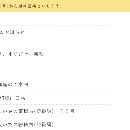
日(月)から通常営業となります。
店のお知らせ
う、オリジナル懐紙
講座のご案内
 和歌山白浜
人の為の箸稽古(初級編) １０月
の為の箸稽古(初級編)