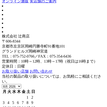
オンライン通販
実店舗のご案内
株式会社 辻商店
〒606-8344
京都市左京区岡崎円勝寺町91番地101
グランドヒルズ岡崎神宮道
TEL：075-752-0766／FAX：075-354-6436
営業時間：10時～12時、13時～17時（祝日は16時まで）
定休日：日曜
お取り扱い店舗
お問い合わせ
当社の製品の取り扱いについては、お気軽にご相談くださ
い。
月
火
水
木
金
土
日
1
2
3
4
5
6
7
8
9