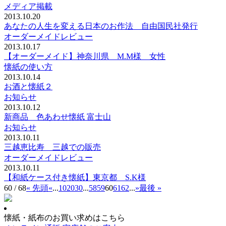
メディア掲載
2013.10.20
あなたの人生を変える日本のお作法 自由国民社発行
オーダーメイドレビュー
2013.10.17
【オーダーメイド】神奈川県 M.M様 女性
懐紙の使い方
2013.10.14
お酒と懐紙２
お知らせ
2013.10.12
新商品 色あわせ懐紙 富士山
お知らせ
2013.10.11
三越恵比寿 三越での販売
オーダーメイドレビュー
2013.10.11
【和紙ケース付き懐紙】東京都 S.K様
60 / 68
« 先頭
«
...
10
20
30
...
58
59
60
61
62
...
»
最後 »
懐紙・紙布のお買い求めはこちら