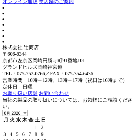
オンライン通販
実店舗のご案内
株式会社 辻商店
〒606-8344
京都市左京区岡崎円勝寺町91番地101
グランドヒルズ岡崎神宮道
TEL：075-752-0766／FAX：075-354-6436
営業時間：10時～12時、13時～17時（祝日は16時まで）
定休日：日曜
お取り扱い店舗
お問い合わせ
当社の製品の取り扱いについては、お気軽にご相談くださ
い。
月
火
水
木
金
土
日
1
2
3
4
5
6
7
8
9