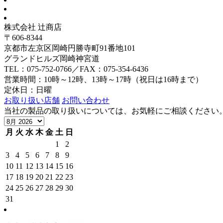
株式会社 辻商店
〒606-8344
京都市左京区岡崎円勝寺町91番地101
グランドヒルズ岡崎神宮道
TEL：075-752-0766／FAX：075-354-6436
営業時間：10時～12時、13時～17時（祝日は16時まで）
定休日：日曜
お取り扱い店舗
お問い合わせ
当社の製品の取り扱いについては、お気軽にご相談ください
月
火
水
木
金
土
日
1
2
3
4
5
6
7
8
9
10
11
12
13
14
15
16
17
18
19
20
21
22
23
24
25
26
27
28
29
30
31