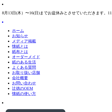
8月13日(木）〜16(日)までお盆休みとさせていただきます。1
ホーム
お知らせ
メディア掲載
懐紙とは
紙布とは
オーダーメイド
紙のある生活
よくある質問
お取り扱い店舗
会社概要
お問い合わせ
辻徳のOEM
懐紙の使い方